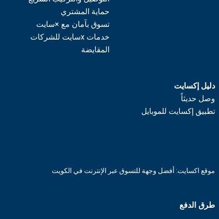
حماية المشتري
تسوق بآمان مع ×سايت
خدمات xسايت للشركات
المقايضة
دليل إكسايت
وصل حديثاً
تطبيق إكسايت للموبايل
موقع اكسايت: أفضل وجهة للتسوق عبر الإنترنت في الكويت
طرق الدفع