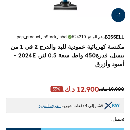
+
1
BISSELL
رقم المنتج
:
524210
pdp_product_inStock_label
مكنسة كهربائية عمودية لليد والدرج 2 في 1 من
بيسل، قدرة450 واط، سعة 0.5 لتر، 2024E -
أسود وأزرق
12.900 د.ك.
19.900 د.ك.
35
%
قسّم إلى 4 دفعات شهرية
معرفة المزيد
تحميل..