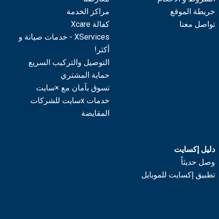
خريطة الموقع
مراكز الخدمة
تواصل معنا
كفالة Xcare
XServices - خدمات صيانة و
أكثر!
التوصيل والتركيب السريع
حماية المشتري
تسوق بآمان مع ×سايت
خدمات xسايت للشركات
المقايضة
دليل إكسايت
وصل حديثاً
تطبيق إكسايت للموبايل