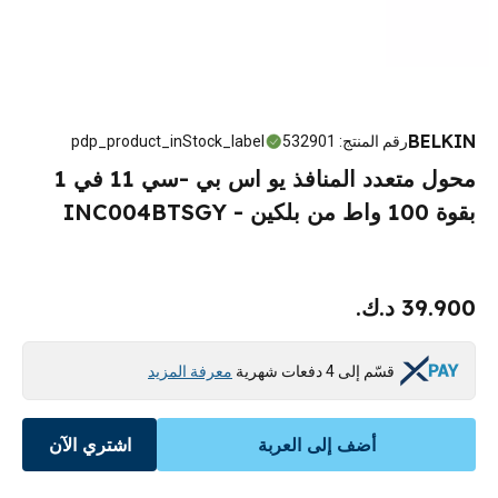
BELKIN
رقم المنتج
:
532901
pdp_product_inStock_label
محول متعدد المنافذ يو اس بي -سي 11 في 1
بقوة 100 واط من بلكين - INC004BTSGY
39.900 د.ك.
قسّم إلى 4 دفعات شهرية
معرفة المزيد
أضف إلى العربة
اشتري الآن