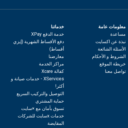
معلومات عامة
خدماتنا
مساعدة
خدمة الدفع XPay
نبذة عن اكسايت
دفع الأقساط الشهرية (إيزي
الأسئلة الشائعة
أقساط)
الشروط و الأحكام
معارضنا
خريطة الموقع
مراكز الخدمة
تواصل معنا
كفالة Xcare
XServices - خدمات صيانة و
أكثر!
التوصيل والتركيب السريع
حماية المشتري
تسوق بآمان مع ×سايت
خدمات xسايت للشركات
المقايضة