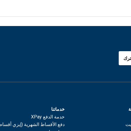
رك
ة
خدماتنا
خدمة الدفع XPay
يت
دفع الأقساط الشهرية (إيزي أقساط