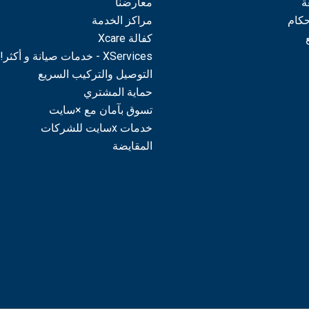
ة
معارضنا
حكام
مراكز الخدمة
كفالة Xcare
XServices - خدمات صيانة و أكثر!
التوصيل والتركيب السريع
حماية المشتري
تسوق بآمان مع ×سايت
خدمات xسايت للشركات
المقايضة