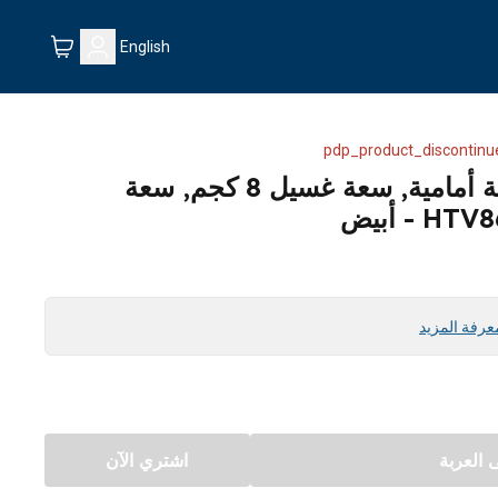
English
pdp_product_discontinu
غسالة ونشافة بيكو تعبئة أمامية, سعة غسيل 8 كجم, سعة
عرفة المزيد
العربة
اشتري الآن