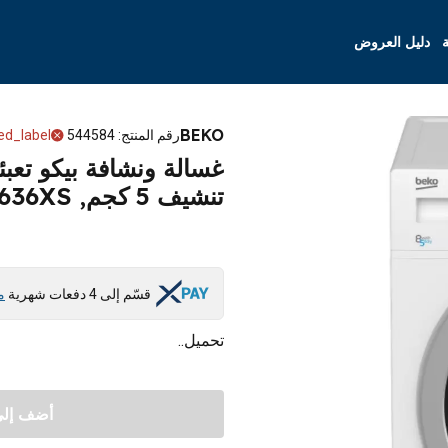
ة
دليل العروض
BEKO
رقم المنتج
:
544584
ed_label
تنشيف 5 كجم, HTV8636XS - أبيض
قسّم إلى 4 دفعات شهرية
م
تحميل..
أضف إلى 