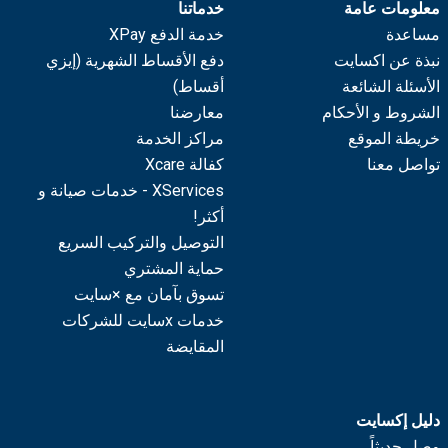
معلومات عامة
خدماتنا
مساعدة
خدمة الدفع XPay
نبذة عن اكسايت
دفع الأقساط الشهرية (إيزي
الأسئلة الشائعة
أقساط)
الشروط و الأحكام
معارضنا
خريطة الموقع
مراكز الخدمة
تواصل معنا
كفالة Xcare
XServices - خدمات صيانة و
أكثر!
التوصيل والتركيب السريع
حماية المشتري
تسوق بآمان مع ×سايت
خدمات xسايت للشركات
المقايضة
دليل إكسايت
وصل حديثاً