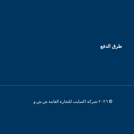
طرق الدفع
© ٢٠٢٦ شركة اكسايت للتجارة العامة ش.ش.و