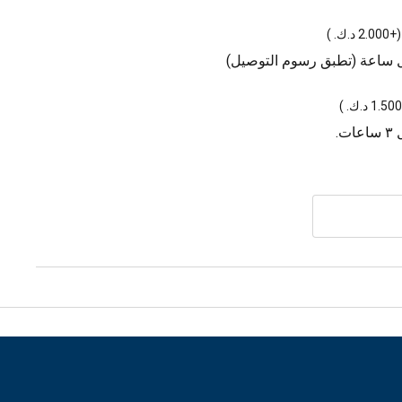
(
+2.000 د.ك.
)
ل ساعة (تطبق رسوم التوصيل)
)
.