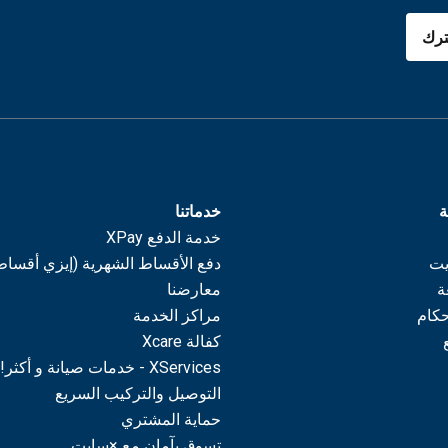
رك
ة
خدماتنا
خدمة الدفع XPay
يت
دفع الأقساط الشهرية (إيزي أقساط
ة
معارضنا
حكام
مراكز الخدمة
كفالة Xcare
XServices - خدمات صيانة و أكثر!
التوصيل والتركيب السريع
حماية المشتري
تسوق بآمان مع ×سايت