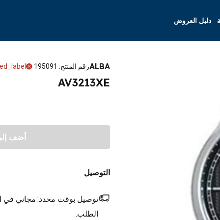
ة
دليل العروض
ALBA
رقم المنتج
:
195091
ed_label
AV3213XE
أضف إلى 
التوصيل
توصيل بوقت محدد:
مجاني في ال
الطلب.