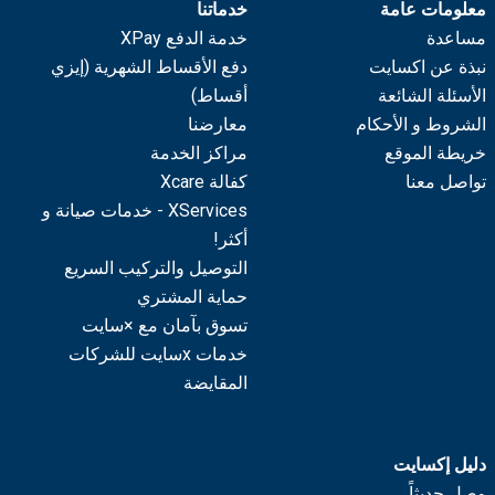
معلومات عامة
خدماتنا
مساعدة
خدمة الدفع XPay
نبذة عن اكسايت
دفع الأقساط الشهرية (إيزي
الأسئلة الشائعة
أقساط)
الشروط و الأحكام
معارضنا
خريطة الموقع
مراكز الخدمة
تواصل معنا
كفالة Xcare
XServices - خدمات صيانة و
أكثر!
التوصيل والتركيب السريع
حماية المشتري
تسوق بآمان مع ×سايت
خدمات xسايت للشركات
المقايضة
دليل إكسايت
وصل حديثاً