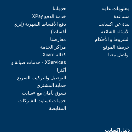
معلومات عامة
خدماتنا
مساعدة
خدمة الدفع XPay
نبذة عن اكسايت
دفع الأقساط الشهرية (إيزي
الأسئلة الشائعة
أقساط)
الشروط و الأحكام
معارضنا
خريطة الموقع
مراكز الخدمة
تواصل معنا
كفالة Xcare
XServices - خدمات صيانة و
أكثر!
التوصيل والتركيب السريع
حماية المشتري
تسوق بآمان مع ×سايت
خدمات xسايت للشركات
المقايضة
دليل إكسايت