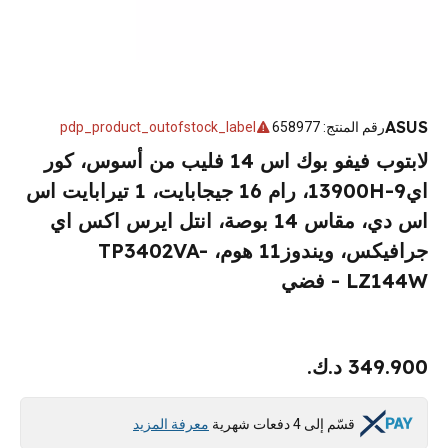
ASUS
رقم المنتج
:
658977
pdp_product_outofstock_label
لابتوب فيفو بوك اس 14 فليب من أسوس، كور
اي9-13900H، رام 16 جيجابايت، 1 تيرابايت اس
اس دي، مقاس 14 بوصة، انتل ايرس اكس اي
جرافيكس، ويندوز11 هوم، TP3402VA-
LZ144W - فضي
349.900 د.ك.
قسّم إلى 4 دفعات شهرية
معرفة المزيد