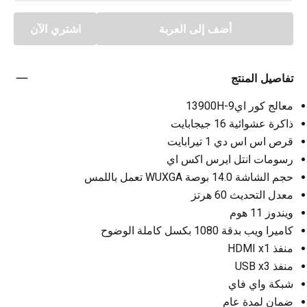
أضف إلى العربة
اشتري الآن
تفاصيل المنتج
معالج كور اي9-13900H
ذاكرة عشوائية 16 جيجابايت
قرص اس اس دي 1 تيرابايت
رسومات انتل ايرس اكس اي
حجم الشاشة 14.0 بوصة WUXGA تعمل باللمس
معدل التحديث 60 هرتز
ويندوز 11 هوم
كاميرا ويب بدقة 1080 بكسل كاملة الوضوح
منفذ HDMI x1
منفذ USB x3
شبكة واي فاي
ضمان لمدة عام