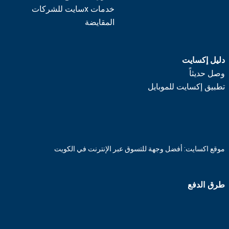
خدمات xسايت للشركات
المقايضة
دليل إكسايت
وصل حديثاً
تطبيق إكسايت للموبايل
موقع اكسايت: أفضل وجهة للتسوق عبر الإنترنت في الكويت
طرق الدفع