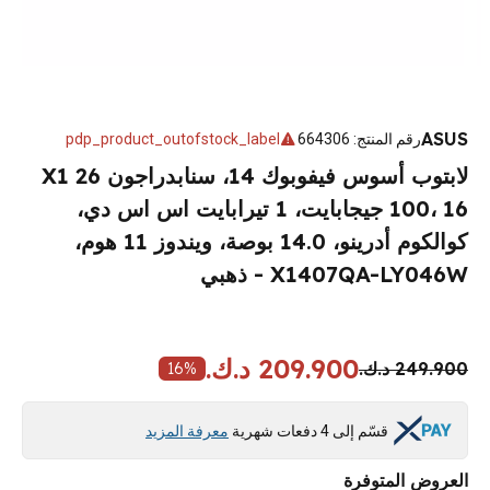
ASUS
رقم المنتج
:
664306
pdp_product_outofstock_label
لابتوب أسوس فيفوبوك 14، سنابدراجون X1 26
100، 16 جيجابايت، 1 تيرابايت اس اس دي،
كوالكوم أدرينو، 14.0 بوصة، ويندوز 11 هوم،
X1407QA-LY046W - ذهبي
209.900 د.ك.
249.900 د.ك.
16
%
قسّم إلى 4 دفعات شهرية
معرفة المزيد
العروض المتوفرة