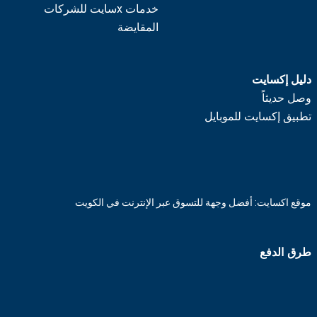
خدمات xسايت للشركات
المقايضة
دليل إكسايت
وصل حديثاً
تطبيق إكسايت للموبايل
موقع اكسايت: أفضل وجهة للتسوق عبر الإنترنت في الكويت
طرق الدفع