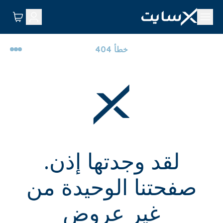
خطأ 404
لقد وجدتها إذن.
صفحتنا الوحيدة من
غير عروض