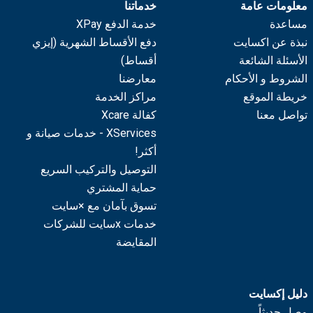
معلومات عامة
خدماتنا
مساعدة
خدمة الدفع XPay
نبذة عن اكسايت
دفع الأقساط الشهرية (إيزي
الأسئلة الشائعة
أقساط)
الشروط و الأحكام
معارضنا
خريطة الموقع
مراكز الخدمة
تواصل معنا
كفالة Xcare
XServices - خدمات صيانة و
أكثر!
التوصيل والتركيب السريع
حماية المشتري
تسوق بآمان مع ×سايت
خدمات xسايت للشركات
المقايضة
دليل إكسايت
وصل حديثاً