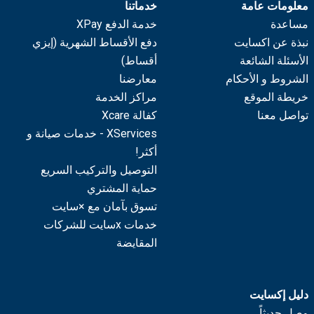
معلومات عامة
خدماتنا
مساعدة
خدمة الدفع XPay
نبذة عن اكسايت
دفع الأقساط الشهرية (إيزي
الأسئلة الشائعة
أقساط)
الشروط و الأحكام
معارضنا
خريطة الموقع
مراكز الخدمة
تواصل معنا
كفالة Xcare
XServices - خدمات صيانة و
أكثر!
التوصيل والتركيب السريع
حماية المشتري
تسوق بآمان مع ×سايت
خدمات xسايت للشركات
المقايضة
دليل إكسايت
وصل حديثاً