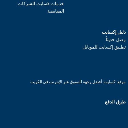
خدمات xسايت للشركات
المقايضة
دليل إكسايت
وصل حديثاً
تطبيق إكسايت للموبايل
موقع اكسايت: أفضل وجهة للتسوق عبر الإنترنت في الكويت
طرق الدفع