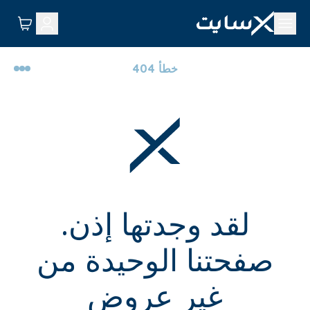
خطأ 404
لقد وجدتها إذن.
صفحتنا الوحيدة من
غير عروض