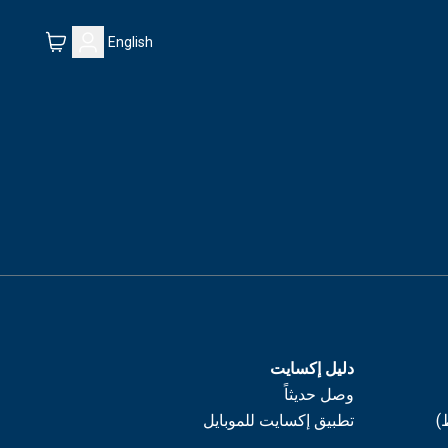
English
دليل إكسايت
وصل حديثاً
)
تطبيق إكسايت للموبايل