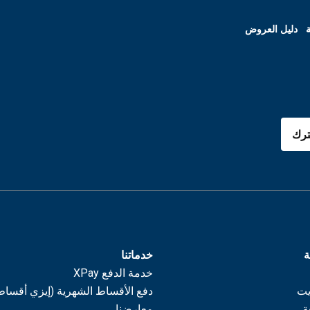
ة
دليل العروض
رك
ة
خدماتنا
خدمة الدفع XPay
يت
دفع الأقساط الشهرية (إيزي أقساط
ة
معارضنا