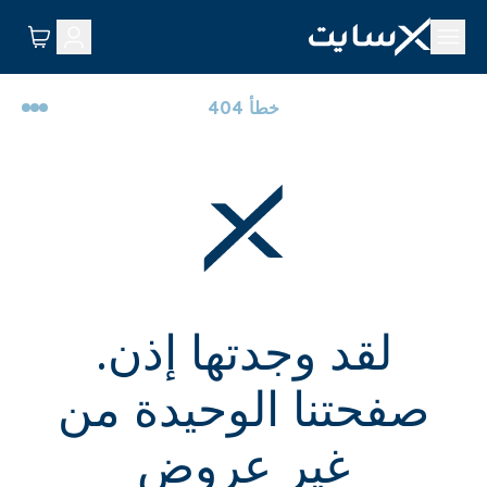
خطأ 404
لقد وجدتها إذن.
صفحتنا الوحيدة من
غير عروض