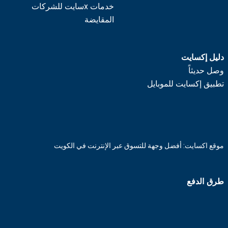
خدمات xسايت للشركات
المقايضة
دليل إكسايت
وصل حديثاً
تطبيق إكسايت للموبايل
موقع اكسايت: أفضل وجهة للتسوق عبر الإنترنت في الكويت
طرق الدفع