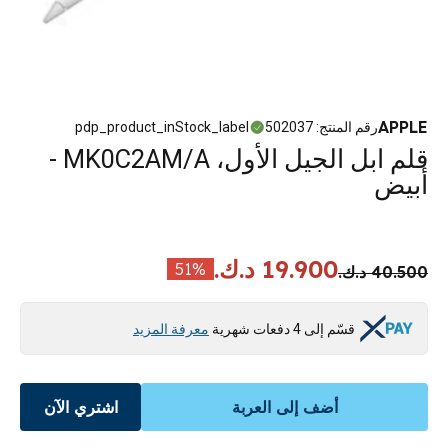
APPLE
رقم المنتج
:
502037
pdp_product_inStock_label
قلم ابل الجيل الأول، MK0C2AM/A -
أبيض
19.900 د.ك.
51
%
40.500 د.ك.
قسّم إلى 4 دفعات شهرية
معرفة المزيد
أضف إلى العربة
اشتري الآن