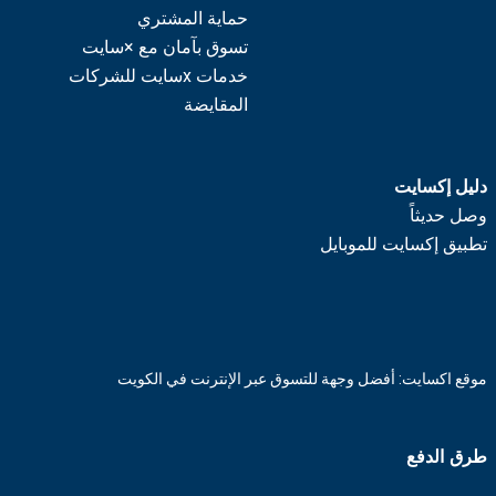
حماية المشتري
تسوق بآمان مع ×سايت
خدمات xسايت للشركات
المقايضة
دليل إكسايت
وصل حديثاً
تطبيق إكسايت للموبايل
موقع اكسايت: أفضل وجهة للتسوق عبر الإنترنت في الكويت
طرق الدفع