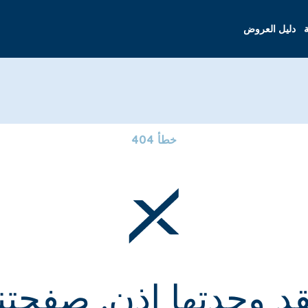
ة
دليل العروض
خطأ 404
قد وجدتها إذن. صفحتنا