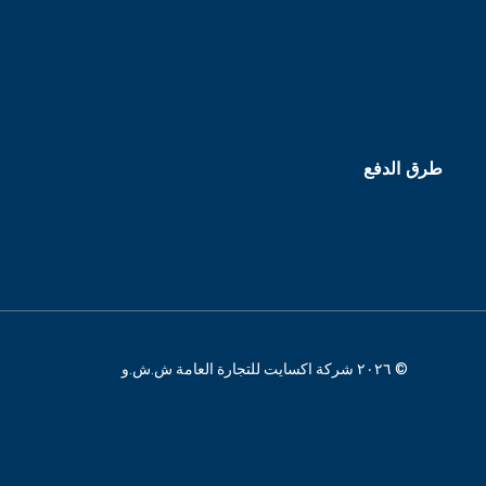
طرق الدفع
© ٢٠٢٦ شركة اكسايت للتجارة العامة ش.ش.و