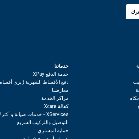
رك
ة
خدماتنا
خدمة الدفع XPay
يت
دفع الأقساط الشهرية (إيزي أقساط
ة
معارضنا
حكام
مراكز الخدمة
كفالة Xcare
XServices - خدمات صيانة و أكثر!
التوصيل والتركيب السريع
حماية المشتري
تسوق بآمان مع ×سايت