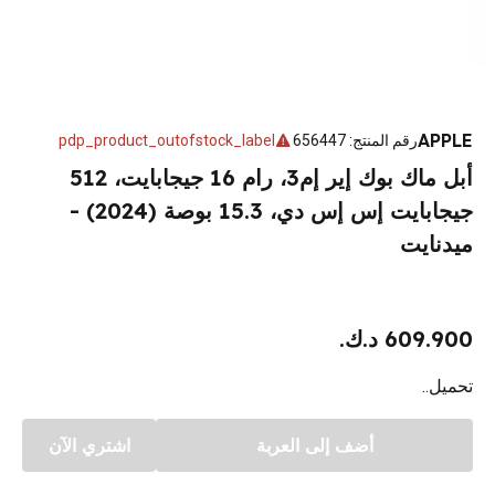
APPLE
رقم المنتج
:
656447
pdp_product_outofstock_label
أبل ماك بوك إير إم3، رام 16 جيجابايت، 512
جيجابايت إس إس دي، 15.3 بوصة (2024) -
ميدنايت
609.900 د.ك.
تحميل..
أضف إلى العربة
اشتري الآن