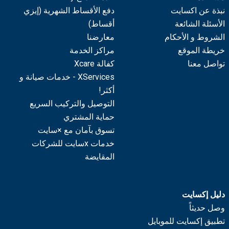
نبذة عن اكسايت
دفع الأقساط الشهرية (إيزي
الأسئلة الشائعة
أقساط)
الشروط و الأحكام
معارضنا
خريطة الموقع
مراكز الخدمة
تواصل معنا
كفالة Xcare
XServices - خدمات صيانة و
أكثر!
التوصيل والتركيب السريع
حماية المشتري
تسوق بآمان مع ×سايت
خدمات xسايت للشركات
المقايضة
دليل إكسايت
وصل حديثاً
تطبيق إكسايت للموبايل