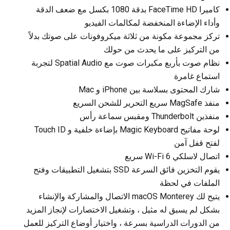
كاميرا FaceTime HD بدقة 1080 بكسل مع ضعف الدقة
وأداء الإضاءة المنخفضة لمكالمات الفيديو
تركز مجموعة مكونة من ثلاثة ميكروفونات على صوتك بدلاً
من التركيز على ما يحدث من حولك
نظام صوت بأربع مكبرات صوت مع Spatial Audio لتجربة
استماع غامرة
شارك المحتوى بسلاسة بين iPhone و Mac
منفذ MagSafe سريع التحرير للشحن السريع
منفذين Thunderbolt ومقبس سماعة رأس
لوحة مفاتيح Magic Keyboard بإضاءة خلفية و Touch ID
لفتح قفل آمن
اتصال لاسلكي Wi-Fi 6 سريع
يقوم التخزين فائق السرعة SSD بتشغيل التطبيقات وفتح
الملفات في لحظة
يتيح لك macOS Monterey الاتصال والمشاركة والإنشاء
بشكل لم يسبق له مثيل ، وتشغيل الاختصارات لإنجاز المزيد
من الدورات الدراسية بسرعة ، واختيار أوضاع التركيز للعمل