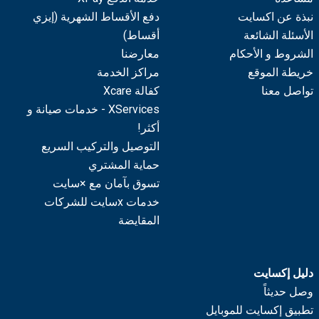
نبذة عن اكسايت
دفع الأقساط الشهرية (إيزي
الأسئلة الشائعة
أقساط)
الشروط و الأحكام
معارضنا
خريطة الموقع
مراكز الخدمة
تواصل معنا
كفالة Xcare
XServices - خدمات صيانة و
أكثر!
التوصيل والتركيب السريع
حماية المشتري
تسوق بآمان مع ×سايت
خدمات xسايت للشركات
المقايضة
دليل إكسايت
وصل حديثاً
تطبيق إكسايت للموبايل