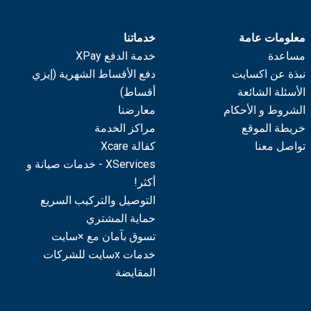
معلومات عامة
خدماتنا
مساعدة
خدمة الدفع XPay
نبذة عن اكسايت
دفع الأقساط الشهرية (إيزي
الأسئلة الشائعة
أقساط)
الشروط و الأحكام
معارضنا
خريطة الموقع
مراكز الخدمة
تواصل معنا
كفالة Xcare
XServices - خدمات صيانة و
أكثر!
التوصيل والتركيب السريع
حماية المشتري
تسوق بآمان مع ×سايت
خدمات xسايت للشركات
المقايضة