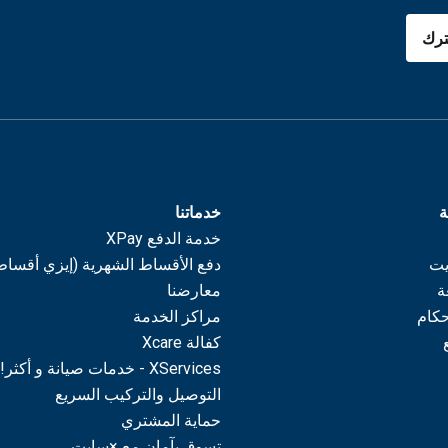
رك
ة
خدماتنا
خدمة الدفع XPay
يت
دفع الأقساط الشهرية (إيزي أقساط
ة
معارضنا
حكام
مراكز الخدمة
كفالة Xcare
XServices - خدمات صيانة و أكثر!
التوصيل والتركيب السريع
حماية المشتري
تسوق بآمان مع ×سايت