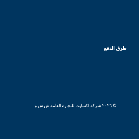
طرق الدفع
© ٢٠٢٦ شركة اكسايت للتجارة العامة ش.ش.و