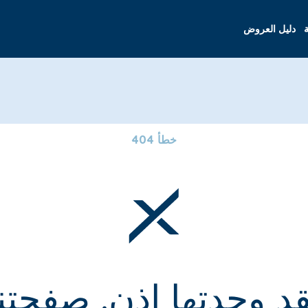
ة
دليل العروض
خطأ 404
قد وجدتها إذن. صفحتنا