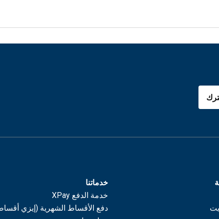
رك
ة
خدماتنا
خدمة الدفع XPay
يت
دفع الأقساط الشهرية (إيزي أقساط