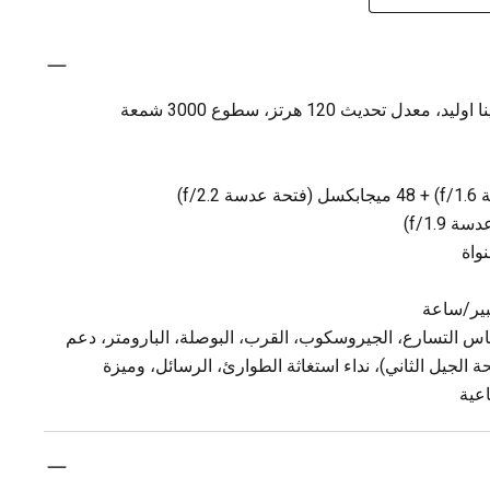
الشاشة: 6.3 بوصة شاشة سوبر ريتينا اوليد، معدل تحديث 120 هرتز، سطوع 3000 شمعة
واة
 التسارع، الجيروسكوب، القرب، البوصلة، البارومتر، دعم
ريض للغاية (UWB) (شريحة الجيل الثاني)، نداء استغاثة الطوارئ، الرسائل، وميزة
اعية