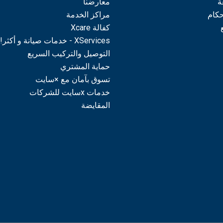
ة
معارضنا
حكام
مراكز الخدمة
كفالة Xcare
XServices - خدمات صيانة و أكثر!
التوصيل والتركيب السريع
حماية المشتري
تسوق بآمان مع ×سايت
خدمات xسايت للشركات
المقايضة