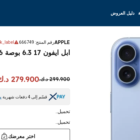
ة
دليل العروض
APPLE
رقم المنتج
:
666749
k_label
ابل ايفون 17 6.3 بوصة 256 جيجابايت - ازرق
279.900 د.ك.
299.900 د.ك.
قسّم إلى 4 دفعات شهرية
م
تحميل..
تحميل..
اختر معرضك