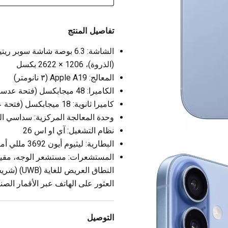
تفاصيل المنتج
(الذروة)، 1206 × 2622 بكسل
المعالج: Apple A19 (٣ نانومتر)
الكاميرا: 48 ميجابكسل (فتحة عدسة f/1.6) + 48 ميجابكسل (فتحة عدسة f/2.2)
كاميرا ثانوية: 18 ميجابكسل (فتحة عدسة f/1.9)
وحدة المعالجة المركزية: سداسي الن
نظام التشغيل: آي او اس 26
البطارية: ليثيوم أيون 3692 مللي أمبير/ساعة
المستشعرات: مستشعر الوجه، مقياس
النطاق الع
العثور على الهاتف عبر الأقمار الصن
التوصيل