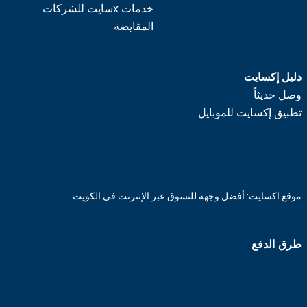
خدمات xسايت للشركات
المقايضة
دليل إكسايت
وصل حديثاً
تطبيق إكسايت للموبايل
موقع اكسايت: أفضل وجهة للتسوق عبر الإنترنت في الكويت
طرق الدفع