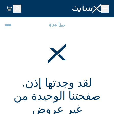
خطأ 404
لقد وجدتها إذن.
صفحتنا الوحيدة من
غير عروض