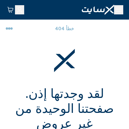
خطأ 404
لقد وجدتها إذن.
صفحتنا الوحيدة من
غير عروض