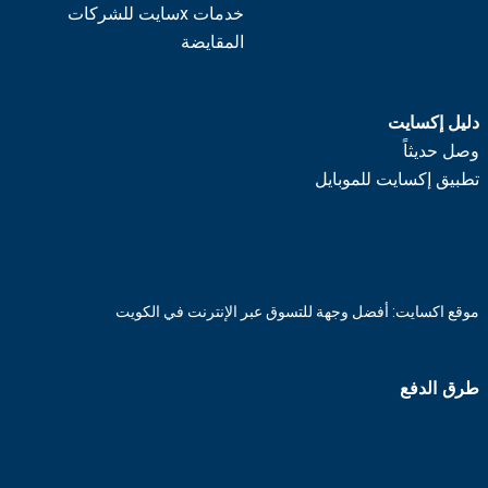
خدمات xسايت للشركات
المقايضة
دليل إكسايت
وصل حديثاً
تطبيق إكسايت للموبايل
موقع اكسايت: أفضل وجهة للتسوق عبر الإنترنت في الكويت
طرق الدفع