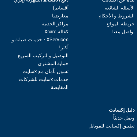
الأسئلة الشائعة
أقساط)
الشروط و الأحكام
معارضنا
خريطة الموقع
مراكز الخدمة
تواصل معنا
كفالة Xcare
XServices - خدمات صيانة و
أكثر!
التوصيل والتركيب السريع
حماية المشتري
تسوق بآمان مع ×سايت
خدمات xسايت للشركات
المقايضة
دليل إكسايت
وصل حديثاً
تطبيق إكسايت للموبايل