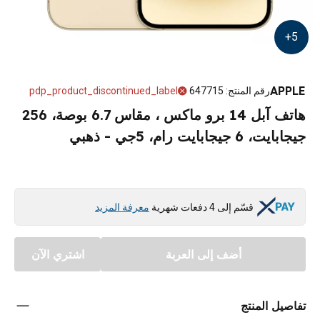
+
5
APPLE
رقم المنتج
:
647715
pdp_product_discontinued_label
هاتف آبل 14 برو ماكس ، مقاس 6.7 بوصة، 256
جيجابايت، 6 جيجابايت رام، 5جي - ذهبي
قسّم إلى 4 دفعات شهرية
معرفة المزيد
أضف إلى العربة
اشتري الآن
تفاصيل المنتج