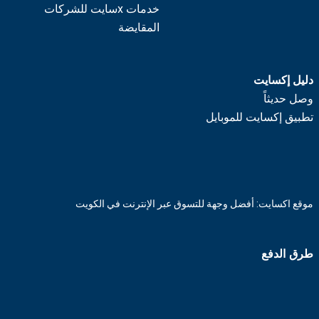
خدمات xسايت للشركات
المقايضة
دليل إكسايت
وصل حديثاً
تطبيق إكسايت للموبايل
موقع اكسايت: أفضل وجهة للتسوق عبر الإنترنت في الكويت
طرق الدفع