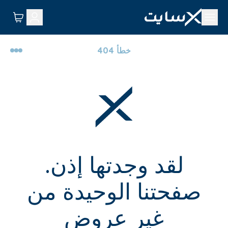
خطأ 404
لقد وجدتها إذن.
صفحتنا الوحيدة من
غير عروض