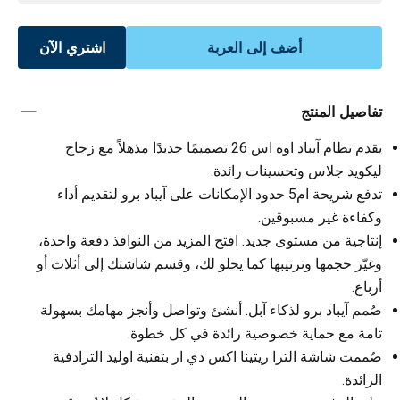
أضف إلى العربة
اشتري الآن
تفاصيل المنتج
يقدم نظام آيباد اوه اس 26 تصميمًا جديدًا مذهلاً مع زجاج
ليكويد جلاس وتحسينات رائدة.
تدفع شريحة ام5 حدود الإمكانات على آيباد برو لتقديم أداء
وكفاءة غير مسبوقين.
إنتاجية من مستوى جديد. افتح المزيد من النوافذ دفعة واحدة،
وغيّر حجمها وترتيبها كما يحلو لك، وقسم شاشتك إلى أثلاث أو
أرباع.
صُمم آيباد برو لذكاء آبل. أنشئ وتواصل وأنجز مهامك بسهولة
تامة مع حماية خصوصية رائدة في كل خطوة.
صُممت شاشة الترا ريتينا اكس دي ار بتقنية اوليد الترادفية
الرائدة.