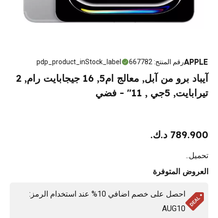
APPLE
رقم المنتج
:
667782
pdp_product_inStock_label
آيباد برو من آبل, معالج ام5, 16 جيجابايت رام, 2
تيرابايت, 5جي , 11" - فضي
789.900 د.ك.
تحميل..
العروض المتوفرة
احصل على خصم اضافي 10% عند استخدام الرمز:
AUG10