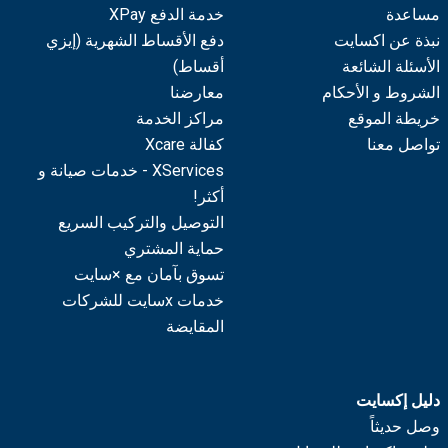
مساعدة
خدمة الدفع XPay
نبذة عن اكسايت
دفع الأقساط الشهرية (إيزي
الأسئلة الشائعة
أقساط)
الشروط و الأحكام
معارضنا
خريطة الموقع
مراكز الخدمة
تواصل معنا
كفالة Xcare
XServices - خدمات صيانة و
أكثر!
التوصيل والتركيب السريع
حماية المشتري
تسوق بآمان مع ×سايت
خدمات xسايت للشركات
المقايضة
دليل إكسايت
وصل حديثاً