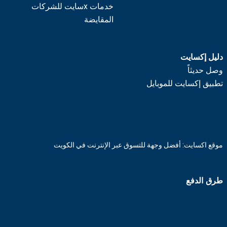
خدمات xسايت للشركات
المقايضة
دليل إكسايت
وصل حديثاً
تطبيق إكسايت للموبايل
موقع اكسايت: أفضل وجهة للتسوق عبر الإنترنت في الكويت
طرق الدفع