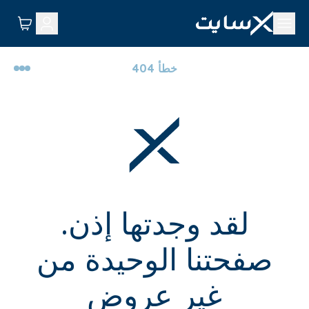
خطأ 404
لقد وجدتها إذن.
صفحتنا الوحيدة من
غير عروض