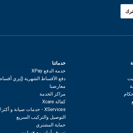
رك
ة
خدماتنا
خدمة الدفع XPay
يت
دفع الأقساط الشهرية (إيزي أقساط
ة
معارضنا
حكام
مراكز الخدمة
كفالة Xcare
XServices - خدمات صيانة و أكثر!
التوصيل والتركيب السريع
حماية المشتري
تسوق بآمان مع ×سايت