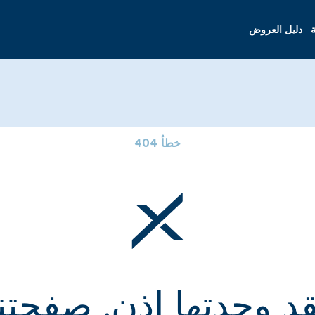
ة
دليل العروض
خطأ 404
قد وجدتها إذن. صفحتنا