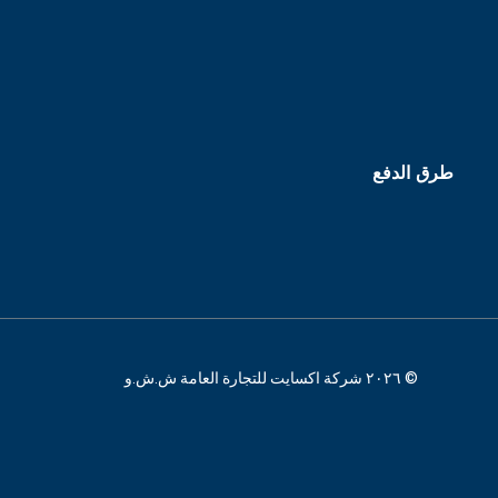
طرق الدفع
© ٢٠٢٦ شركة اكسايت للتجارة العامة ش.ش.و