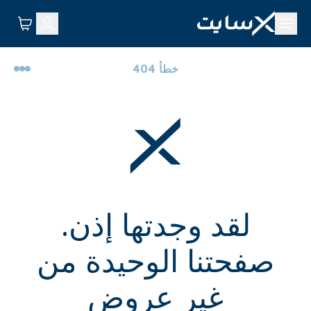
خطأ 404
لقد وجدتها إذن.
صفحتنا الوحيدة من
غير عروض