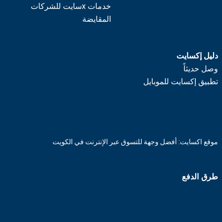
خدمات xسايت للشركات
المقايضة
دليل إكسايت
وصل حديثاً
تطبيق إكسايت للموبايل
موقع اكسايت: أفضل وجهة للتسوق عبر الإنترنت في الكويت
طرق الدفع