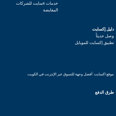
خدمات xسايت للشركات
المقايضة
دليل إكسايت
وصل حديثاً
تطبيق إكسايت للموبايل
موقع اكسايت: أفضل وجهة للتسوق عبر الإنترنت في الكويت
طرق الدفع