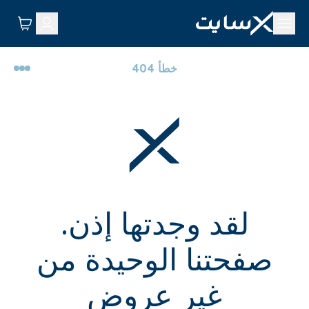
خطأ 404
لقد وجدتها إذن.
صفحتنا الوحيدة من
غير عروض