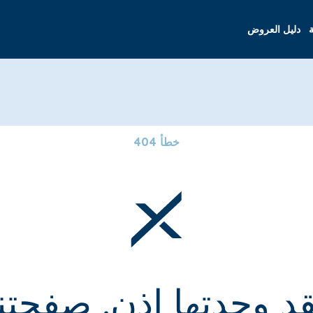
ة
دليل العروض
خطأ 404
قد وجدتها إذن. صفحتنا