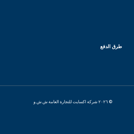
طرق الدفع
© ٢٠٢٦ شركة اكسايت للتجارة العامة ش.ش.و