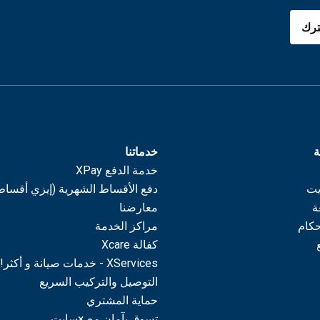
رك
ة
خدماتنا
خدمة الدفع XPay
يت
دفع الأقساط الشهرية (إيزي أقساط
ة
معارضنا
حكام
مراكز الخدمة
كفالة Xcare
XServices - خدمات صيانة و أكثر!
التوصيل والتركيب السريع
حماية المشتري
تسوق بآمان مع ×سايت