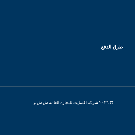
طرق الدفع
© ٢٠٢٦ شركة اكسايت للتجارة العامة ش.ش.و