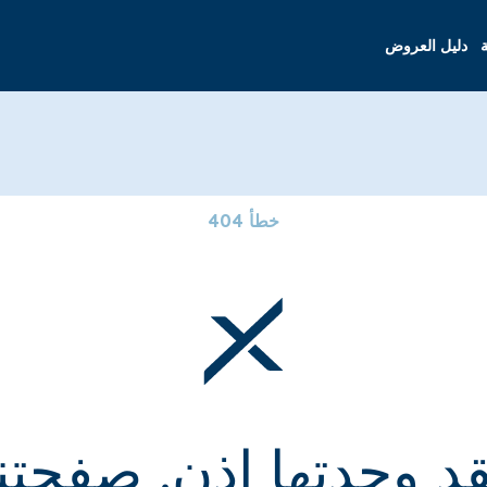
ة
دليل العروض
خطأ 404
قد وجدتها إذن. صفحتنا