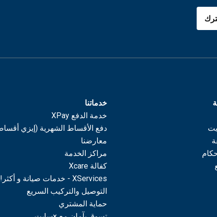
رك
ة
خدماتنا
خدمة الدفع XPay
يت
دفع الأقساط الشهرية (إيزي أقساط
ة
معارضنا
حكام
مراكز الخدمة
كفالة Xcare
XServices - خدمات صيانة و أكثر!
التوصيل والتركيب السريع
حماية المشتري
تسوق بآمان مع ×سايت