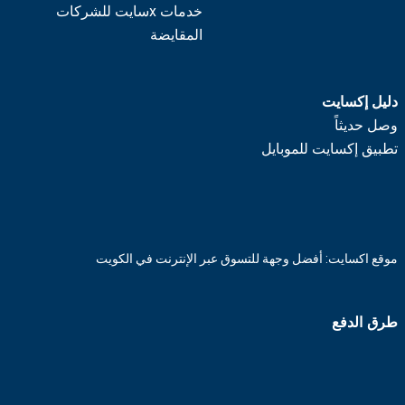
خدمات xسايت للشركات
المقايضة
دليل إكسايت
وصل حديثاً
تطبيق إكسايت للموبايل
موقع اكسايت: أفضل وجهة للتسوق عبر الإنترنت في الكويت
طرق الدفع