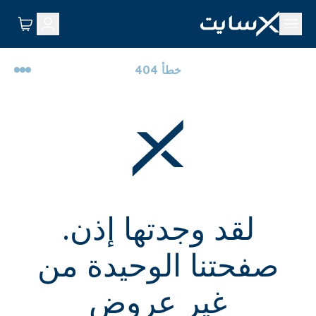
خطأ 404
لقد وجدتها إذن.
صفحتنا الوحيدة من
غير عروض