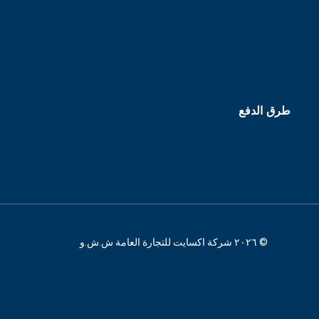
طرق الدفع
© ٢٠٢٦ شركة اكسايت للتجارة العامة ش.ش.و