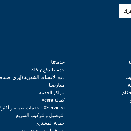
رك
ة
خدماتنا
خدمة الدفع XPay
يت
دفع الأقساط الشهرية (إيزي أقساط
ة
معارضنا
حكام
مراكز الخدمة
كفالة Xcare
XServices - خدمات صيانة و أكثر!
التوصيل والتركيب السريع
حماية المشتري
تسوق بآمان مع ×سايت