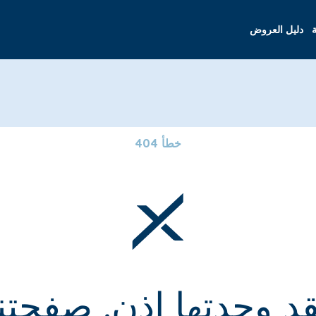
ة
دليل العروض
خطأ 404
قد وجدتها إذن. صفحتنا