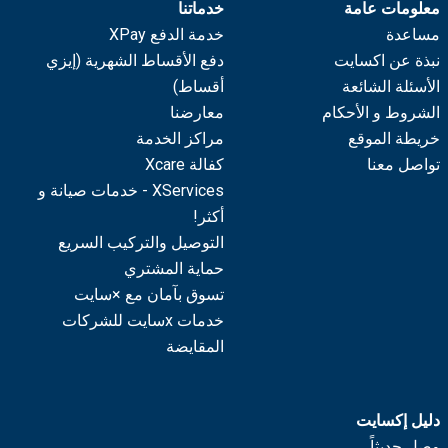
معلومات عامة
خدماتنا
مساعدة
خدمة الدفع XPay
نبذة عن اكسايت
دفع الأقساط الشهرية (إيزي
الأسئلة الشائعة
أقساط)
الشروط و الأحكام
معارضنا
خريطة الموقع
مراكز الخدمة
تواصل معنا
كفالة Xcare
XServices - خدمات صيانة و
أكثر!
التوصيل والتركيب السريع
حماية المشتري
تسوق بآمان مع ×سايت
خدمات xسايت للشركات
المقايضة
دليل إكسايت
وصل حديثاً