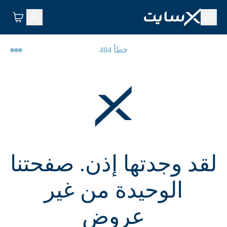
خطأ 404
لقد وجدتها إذن. صفحتنا
الوحيدة من غير
عروض