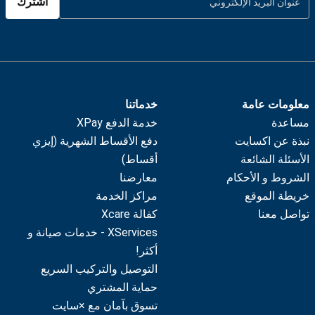
اشترك
معلومات عامة
خدماتنا
مساعدة
خدمة الدفع XPay
نبذة عن اكسايت
دفع الأقساط الشهرية (إيزي
الأسئلة الشائعة
أقساط)
الشروط و الأحكام
معارضنا
خريطة الموقع
مراكز الخدمة
تواصل معنا
كفالة Xcare
XServices - خدمات صيانة و
أكثر!
التوصيل والتركيب السريع
حماية المشتري
تسوق بآمان مع ×سايت