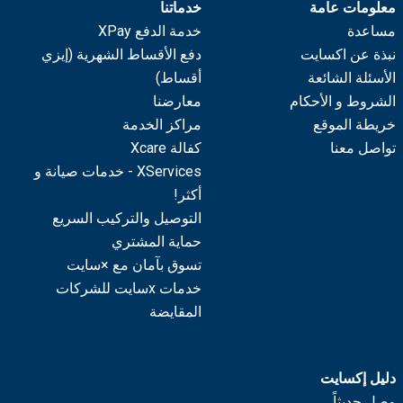
معلومات عامة
خدماتنا
مساعدة
خدمة الدفع XPay
نبذة عن اكسايت
دفع الأقساط الشهرية (إيزي
الأسئلة الشائعة
أقساط)
الشروط و الأحكام
معارضنا
خريطة الموقع
مراكز الخدمة
تواصل معنا
كفالة Xcare
XServices - خدمات صيانة و
أكثر!
التوصيل والتركيب السريع
حماية المشتري
تسوق بآمان مع ×سايت
خدمات xسايت للشركات
المقايضة
دليل إكسايت
وصل حديثاً