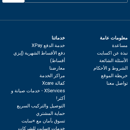
معلومات عامة
خدماتنا
مساعدة
خدمة الدفع XPay
نبذة عن اكسايت
دفع الأقساط الشهرية (إيزي
الأسئلة الشائعة
أقساط)
الشروط و الأحكام
معارضنا
خريطة الموقع
مراكز الخدمة
تواصل معنا
كفالة Xcare
XServices - خدمات صيانة و
أكثر!
التوصيل والتركيب السريع
حماية المشتري
تسوق بآمان مع ×سايت
خدمات xسايت للشركات