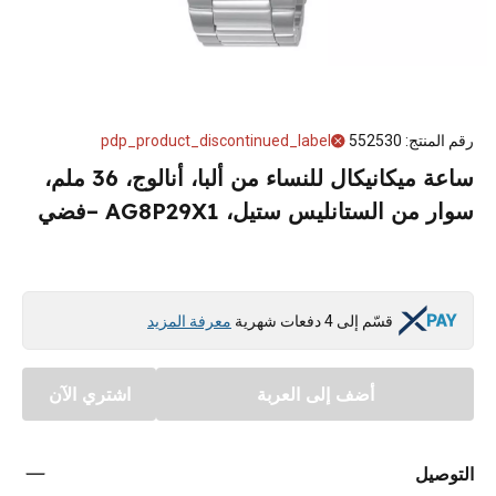
رقم المنتج
:
552530
pdp_product_discontinued_label
ساعة ميكانيكال للنساء من ألبا، أنالوج، 36 ملم،
سوار من الستانليس ستيل، AG8P29X1 –فضي
قسّم إلى 4 دفعات شهرية
معرفة المزيد
أضف إلى العربة
اشتري الآن
التوصيل