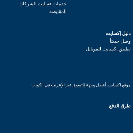
خدمات xسايت للشركات
المقايضة
دليل إكسايت
وصل حديثاً
تطبيق إكسايت للموبايل
موقع اكسايت: أفضل وجهة للتسوق عبر الإنترنت في الكويت
طرق الدفع