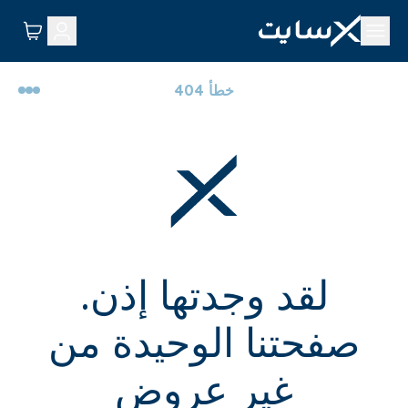
خطأ 404
لقد وجدتها إذن.
صفحتنا الوحيدة من
غير عروض