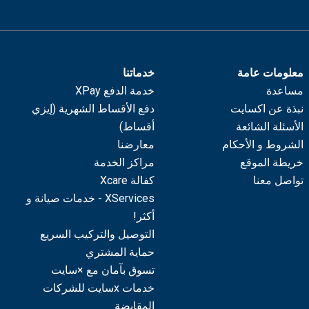
معلومات عامة
خدماتنا
مساعدة
خدمة الدفع XPay
نبذة عن اكسايت
دفع الأقساط الشهرية (إيزي
الأسئلة الشائعة
أقساط)
الشروط و الأحكام
معارضنا
خريطة الموقع
مراكز الخدمة
تواصل معنا
كفالة Xcare
XServices - خدمات صيانة و
أكثر!
التوصيل والتركيب السريع
حماية المشتري
تسوق بآمان مع ×سايت
خدمات xسايت للشركات
المقايضة