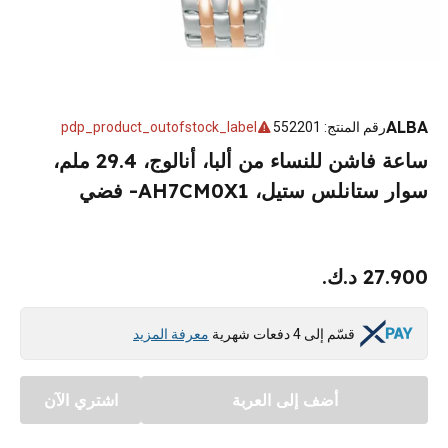
ALBA
رقم المنتج
:
552201
pdp_product_outofstock_label
ساعة فاشن للنساء من ألبا، أنالوج، 29.4 ملم،
سوار ستانلس ستيل، AH7CM0X1- فضي
27.900 د.ك.
قسّم إلى 4 دفعات شهرية
معرفة المزيد
أضف إلى العربة
اشتري الآن