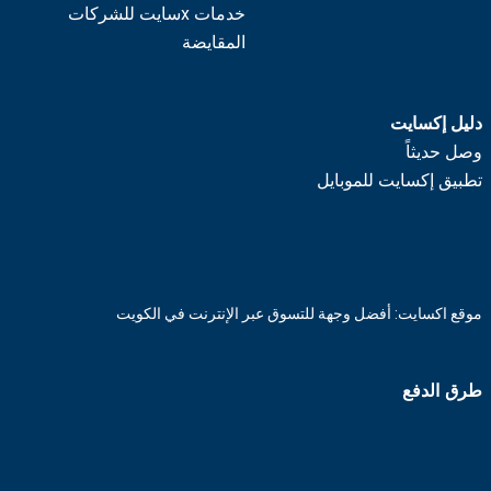
خدمات xسايت للشركات
المقايضة
دليل إكسايت
وصل حديثاً
تطبيق إكسايت للموبايل
موقع اكسايت: أفضل وجهة للتسوق عبر الإنترنت في الكويت
طرق الدفع