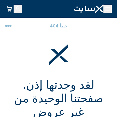
خطأ 404
لقد وجدتها إذن.
صفحتنا الوحيدة من
غير عروض