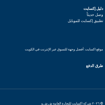
دليل إكسايت
وصل حديثاً
تطبيق إكسايت للموبايل
موقع اكسايت: أفضل وجهة للتسوق عبر الإنترنت في الكويت
طرق الدفع
© ٢٠٢٦ شركة اكسايت للتجارة العامة ش.ش.و