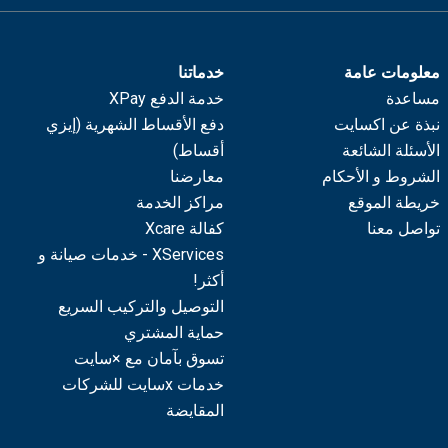
معلومات عامة
خدماتنا
مساعدة
خدمة الدفع XPay
نبذة عن اكسايت
دفع الأقساط الشهرية (إيزي
الأسئلة الشائعة
أقساط)
الشروط و الأحكام
معارضنا
خريطة الموقع
مراكز الخدمة
تواصل معنا
كفالة Xcare
XServices - خدمات صيانة و
أكثر!
التوصيل والتركيب السريع
حماية المشتري
تسوق بآمان مع ×سايت
خدمات xسايت للشركات
المقايضة