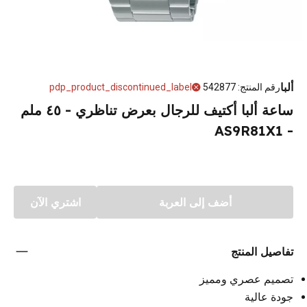
ألبا
رقم المنتج
:
542877
pdp_product_discontinued_label
ساعة ألبا أكتيف للرجال بعرض تناظري - ٤٥ ملم
- AS9R81X1
أضف إلى العربة
اشتري الآن
تفاصيل المنتج
تصميم عصري ومميز
جودة عالية