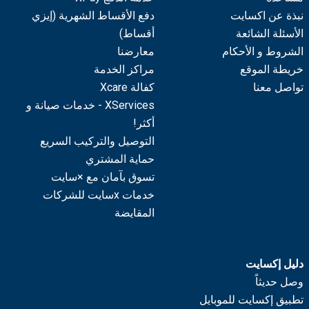
نبذة عن اكسايت
دفع الأقساط الشهرية (إيزي
الأسئلة الشائعة
أقساط)
الشروط و الأحكام
معارضنا
خريطة الموقع
مراكز الخدمة
تواصل معنا
كفالة Xcare
XServices - خدمات صيانة و
أكثر!
التوصيل والتركيب السريع
حماية المشتري
تسوق بآمان مع ×سايت
خدمات xسايت للشركات
المقايضة
دليل إكسايت
وصل حديثاً
تطبيق إكسايت للموبايل