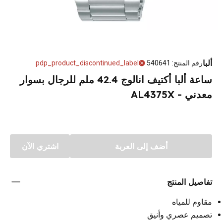
ألبا
رقم المنتج
:
540641
pdp_product_discontinued_label
ساعة ألبا أكتيف انالوج 42.4 ملم للرجال بسوار
معدني - AL4375X
أضف إلى العربة
اشتري الآن
تفاصيل المنتج
مقاوم للمياه
تصميم عصري وأنيق