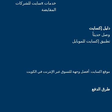
خدمات xسايت للشركات
المقايضة
دليل إكسايت
وصل حديثاً
تطبيق إكسايت للموبايل
موقع اكسايت: أفضل وجهة للتسوق عبر الإنترنت في الكويت
طرق الدفع