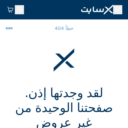
خطأ 404
لقد وجدتها إذن.
صفحتنا الوحيدة من
غير عروض