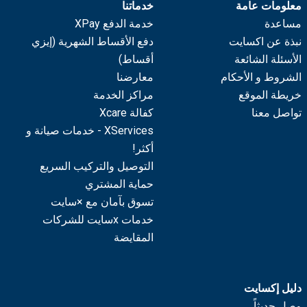
معلومات عامة
خدماتنا
مساعدة
خدمة الدفع XPay
نبذة عن اكسايت
دفع الأقساط الشهرية (إيزي
الأسئلة الشائعة
أقساط)
الشروط و الأحكام
معارضنا
خريطة الموقع
مراكز الخدمة
تواصل معنا
كفالة Xcare
XServices - خدمات صيانة و
أكثر!
التوصيل والتركيب السريع
حماية المشتري
تسوق بآمان مع ×سايت
خدمات xسايت للشركات
المقايضة
دليل إكسايت
وصل حديثاً