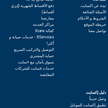
نبذة عن اكسايت
دفع الأقساط الشهرية (إيزي
الأسئلة الشائعة
أقساط)
الشروط و الأحكام
معارضنا
خريطة الموقع
مراكز الخدمة
تواصل معنا
كفالة Xcare
XServices - خدمات صيانة و
أكثر!
التوصيل والتركيب السريع
حماية المشتري
تسوق بآمان مع ×سايت
خدمات xسايت للشركات
المقايضة
دليل إكسايت
وصل حديثاً
تطبيق إكسايت للموبايل