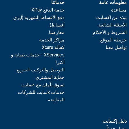
معلومات عامة
خدماتنا
مساعدة
خدمة الدفع XPay
نبذة عن اكسايت
دفع الأقساط الشهرية (إيزي
الأسئلة الشائعة
أقساط)
الشروط و الأحكام
معارضنا
خريطة الموقع
مراكز الخدمة
تواصل معنا
كفالة Xcare
XServices - خدمات صيانة و
أكثر!
التوصيل والتركيب السريع
حماية المشتري
تسوق بآمان مع ×سايت
خدمات xسايت للشركات
المقايضة
دليل إكسايت
وصل حديثاً