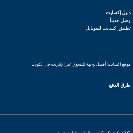
دليل إكسايت
وصل حديثاً
تطبيق إكسايت للموبايل
موقع اكسايت: أفضل وجهة للتسوق عبر الإنترنت في الكويت
طرق الدفع
© ٢٠٢٦ شركة اكسايت للتجارة العامة ش.ش.و