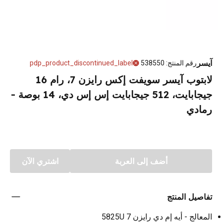
آيسر
رقم المنتج
:
538550
pdp_product_discontinued_label
لابتوب آيسر سويفت إكس رايزن 7، رام 16
جيجابايت، 512 جيجابايت إس إس دي، 14 بوصة -
رمادي
أضف إلى العربة
اشتري الآن
تفاصيل المنتج
المعالج - أيه إم دي رايزن 7 5825U