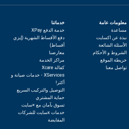
معلومات عامة
خدماتنا
مساعدة
خدمة الدفع XPay
نبذة عن اكسايت
دفع الأقساط الشهرية (إيزي
الأسئلة الشائعة
أقساط)
الشروط و الأحكام
معارضنا
خريطة الموقع
مراكز الخدمة
تواصل معنا
كفالة Xcare
XServices - خدمات صيانة و
أكثر!
التوصيل والتركيب السريع
حماية المشتري
تسوق بآمان مع ×سايت
خدمات xسايت للشركات
المقايضة