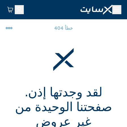
خطأ 404
لقد وجدتها إذن.
صفحتنا الوحيدة من
غير عروض